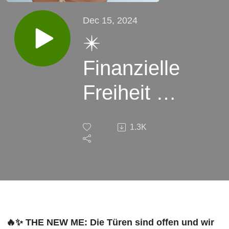
Dec 15, 2024
✴️
Finanzielle
Freiheit für
Frauen:
1.3K
Carmens
Weg zu
Millionen -
Interview
🔥✨
THE NEW ME: Die Türen sind offen und wir