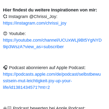
Hier findest du weitere Inspirationen von mir:
💞 Instagram @Chrissi_Joy:
https://instagram.com/chrissi_joy
😍 Youtube:
https://youtube.com/channel/UCUxWLj9Bt5YgNYD
9ip3WszA?view_as=subscriber
🎧
Podcast abonnieren auf Apple Podcast:
https://podcasts.apple.com/de/podcast/selbstbewu
sstsein-mut-leichtigkeit-joy-up-your-
life/id1381434571?mt=2
🙏🏻
Podcast bewerten bei Apple Podcast: