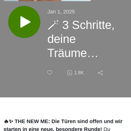
Jan 1, 2025
🪄 3 Schritte,
deine
Träume
schneller zu
1.8K
verwirklichen
– voller
Klarheit,
Energie und
🔥✨
THE NEW ME: Die Türen sind offen und wir
starten in eine neue, besondere Runde!
Du